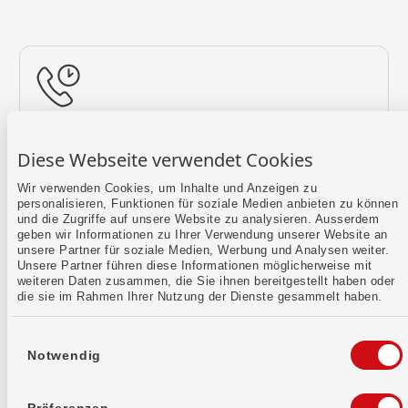
Rückruf vereinbaren
Diese Webseite verwendet Cookies
Lass uns einen Termin finden.
Wir verwenden Cookies, um Inhalte und Anzeigen zu
personalisieren, Funktionen für soziale Medien anbieten zu können
Mehr erfahren
und die Zugriffe auf unsere Website zu analysieren. Ausserdem
geben wir Informationen zu Ihrer Verwendung unserer Website an
unsere Partner für soziale Medien, Werbung und Analysen weiter.
Unsere Partner führen diese Informationen möglicherweise mit
weiteren Daten zusammen, die Sie ihnen bereitgestellt haben oder
die sie im Rahmen Ihrer Nutzung der Dienste gesammelt haben.
Einwilligungsauswahl
Notwendig
Kontaktformular
Sende uns dein Anliegen per E-Mail.
Präferenzen