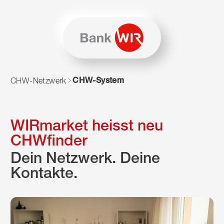
Zum Inhalt springen
Zur Sitemap navigieren
Zum Navigieren dieser Seite wird JavaScript benötigt. Alte
CHW-System
CHW-Netzwerk
WIRmarket heisst neu
CHWfinder
Dein Netzwerk. Deine
Kontakte.