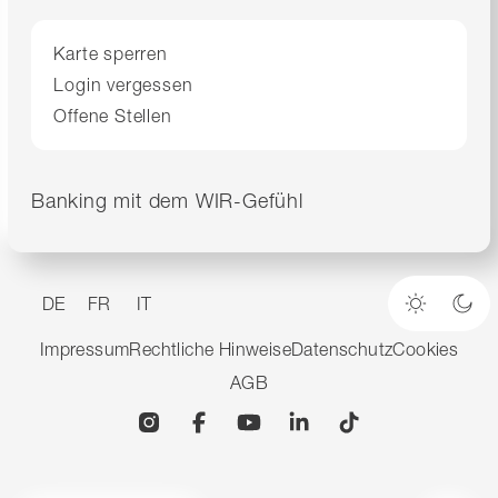
Karte sperren
Login vergessen
Offene Stellen
Banking mit dem WIR-Gefühl
DE
FR
IT
Heller M
Dun
Impressum
Rechtliche Hinweise
Datenschutz
Cookies
AGB
Instagram
Facebook
YouTube
Linkedin
TikTok